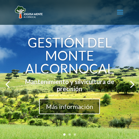
GESTIÓN DEL
MONTE
ALCORNOCAL
Mantenimiento y silvicultura de
precisión
Más información