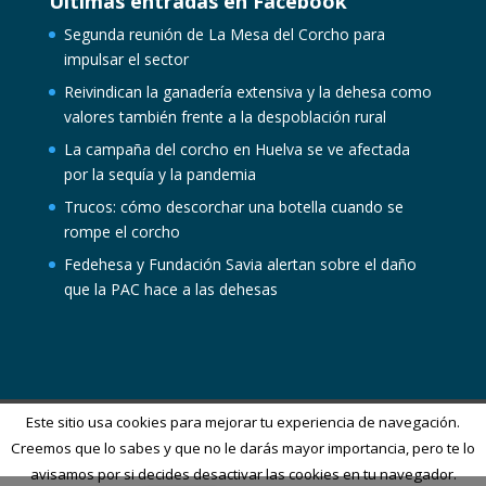
Últimas entradas en Facebook
Segunda reunión de La Mesa del Corcho para
impulsar el sector
Reivindican la ganadería extensiva y la dehesa como
valores también frente a la despoblación rural
La campaña del corcho en Huelva se ve afectada
por la sequía y la pandemia
Trucos: cómo descorchar una botella cuando se
rompe el corcho
Fedehesa y Fundación Savia alertan sobre el daño
que la PAC hace a las dehesas
Este sitio usa cookies para mejorar tu experiencia de navegación.
Creemos que lo sabes y que no le darás mayor importancia, pero te lo
Diseñado por
Elegant Themes
| Desarrollado por
avisamos por si decides desactivar las cookies en tu navegador.